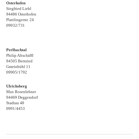
Osterhofen
Siegfried Liebl
94486 Osterhofen
Plattlingerstr. 24
09932/731
Perlbachtal
Philip Altschäffl
94505 Bernried
Gmeinbühl 11
09905/1792
Ulrichsberg
Max Rosenlehner
94469 Deggendorf
Stadtau 48
0991/4453