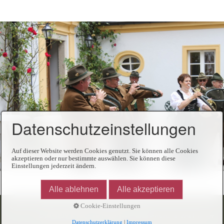
Datenschutzeinstellungen
Auf dieser Website werden Cookies genutzt. Sie können alle Cookies
akzeptieren oder nur bestimmte auswählen. Sie können diese
Einstellungen jederzeit ändern.
Alle ablehnen
Alle akzeptieren
Cookie-Einstellungen
Startseite
Kontakt
Impressum
Datenschutz
Links
© 2026 BJV Kreisgruppe Deggendorf -
Website erstellt mit Zeta Producer
Datenschutzerklärung
|
Impressum